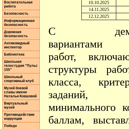
10.10.2025
Воспитательная
работа
14.11.2025
Безопасность
12.12.2025
Информационная
безопасность
С демонст
Дорожная
безопасность
вариантами д
Антиковидный
инспектор
работ, включа
Библиотека
Школьная
структуры раб
телестудия "Пульс
155"
Школьный
класса, крите
спортивный клуб
Музей боевой
заданий, с
славы имени
Натальи Ковшовой
минимального к
Виртуальный
музей
Противодействие
баллам, выста
коррупции
Победе