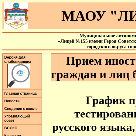
МАОУ "ЛИ
Муниципальное автономн
«Лицей №155 имени Героя Советс
городского округа го
Прием иност
Версия для
слабовидящих
граждан и лиц 
Главная страница
График п
Новости
Сведения о школе
тестирован
Управляющий
совет
русского языка,
ВСОКО
Качество