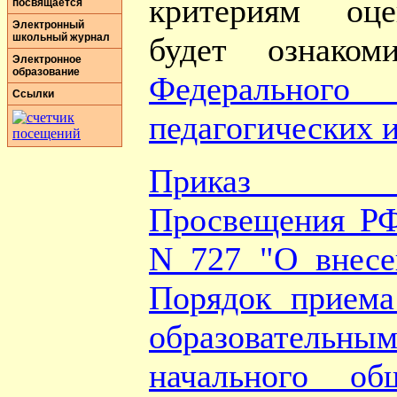
критериям оц
посвящается
Электронный
школьный журнал
будет ознако
Электронное
образование
Федерально
Ссылки
педагогических 
Приказ Ми
Просвещения РФ 
N 727 "О внесе
Порядок приема
образователь
начального об