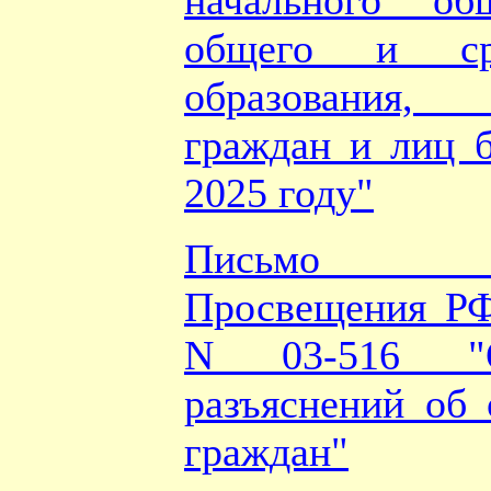
начального об
общего и ср
образования
граждан и лиц б
2025 году"
Письмо Ми
Просвещения РФ 
N 03-516 "О
разъяснений об 
граждан"