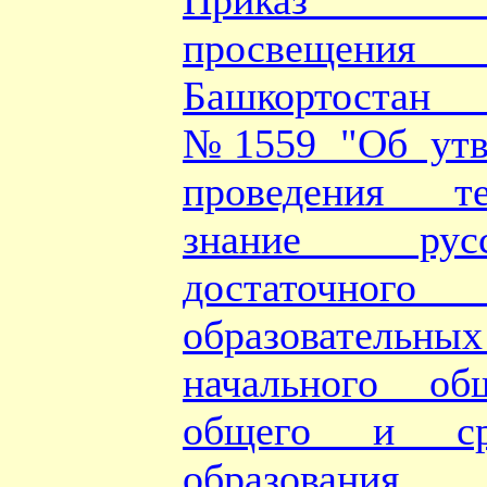
Приказ Ми
просвещени
Башкортостан
№1559 "Об утв
проведения т
знание рус
достаточного
образовател
начального об
общего и ср
образования