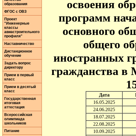
освоения об
образования
ФГОС с ОВЗ
программ нача
Проект
"Инженерные
основного общ
классы
авиастроительного
профиля"
общего об
Наставничество
Дистанционное
иностранных гр
обучение
Задать вопрос
гражданства в
директору
Прием в первый
класс
1
Прием в десятый
класс
Дата
Государственная
16.05.2025
итоговая
аттестация
24.06.2025
Всероссийская
18.07.2025
олимпиада
школьников
22.08.2025
Питание
10.09.2025