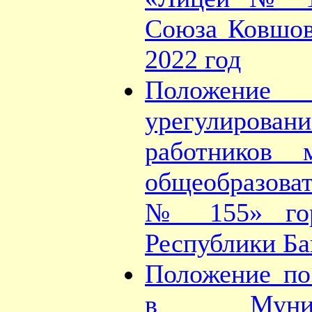
Союза Ковшов
2022 год
Положение
урегулирова
работников 
общеобразова
№ 155» гор
Республики Б
Положение по
в Муници