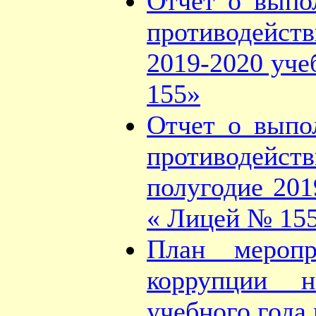
Отчет о выпо
противодейст
2019-2020 уч
155»
Отчет о выпо
противодейс
полугодие 20
« Лицей № 15
План меропр
коррупции 
учебного год