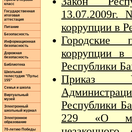
Закон Респ
класс
13.07.2009г.
Государственная
итоговая
аттестация
коррупции в Р
Питание
Безопасность
Городские п
Информационная
безопасность
коррупции в 
Дорожная
безопасность
Республики Б
Библиотека
Школьная
Приказ Уп
телестудия "Пульс
155"
Семья и школа
Администрации
Виртуальный
музей
Республики Ба
Электронный
школьный журнал
229 «О ме
Электронное
образование
незаконного
70-летию Победы