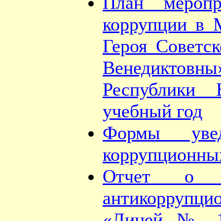
План меропр
коррупции в
Героя Советс
Венедиктовны»
Республики 
учебный год
Формы увед
коррупционны
Отчет о п
антикоррупц
«Лицей № 15