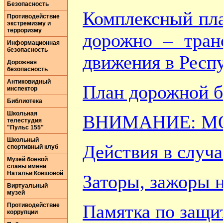
Безопасность
Комплексный пла
Противодействие
экстремизму и
терроризму
дорожно – тран
Информационная
безопасность
движения в Респ
Дорожная
безопасность
Антиковидный
План дорожной б
инспектор
Библиотека
Школьная
ВНИМАНИЕ: МОШ
телестудия
"Пульс 155"
Школьный
Действия в случа
спортивный клуб
Музей боевой
славы имени
Натальи Ковшовой
Заторы, зажоры н
Виртуальный
музей
Памятка по защи
Противодействие
коррупции