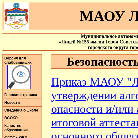
МАОУ Л
Муниципальное автономн
«Лицей №155 имени Героя Советс
городского округа го
Безопасност
Версия для
слабовидящих
Приказ МАОУ "Л
утверждении алг
Главная страница
Новости
опасности и/или
Сведения о школе
ВСОКО
итоговой аттест
Качество
образования
основного общег
ФГОС с ОВЗ