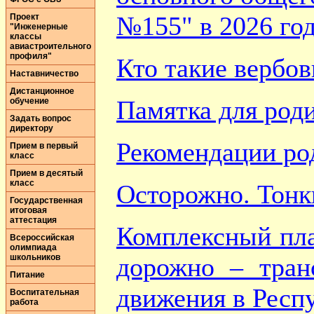
№155" в 2026 го
Проект
"Инженерные
классы
авиастроительного
профиля"
Кто такие вербо
Наставничество
Дистанционное
Памятка для роди
обучение
Задать вопрос
директору
Рекомендации ро
Прием в первый
класс
Прием в десятый
класс
Осторожно. Тонк
Государственная
итоговая
аттестация
Комплексный пла
Всероссийская
олимпиада
школьников
дорожно – тран
Питание
движения в Респ
Воспитательная
работа