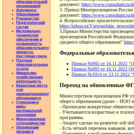
образовательной
документ:
https://www.consultant.
организацией
3. Приказ Минпросвещения России 
Документы
Образование
документ:
https://www.consultant.
Руководство
4. Всероссийские просветительски
Педагогический
https://edsoo.ru/Vserossijskie_prosve
состав
5.Приказ Министерства просвещени
Материально-
техническое
просвещения Российской Федерации
обеспечение и
среднего общего образования”
https
оснащенность
образовательного
Федеральные образователь
процесса.
Доступная среда
Платные
Приказ №992 от 16.11.2022 "
образовательные
Приказ №993 от 16.11.2022 О
услуги
Финансово-
Приказ №1014 от 23.11.2022 
хозяйственная
деятельность
Переход на обновленные Ф
Вакантные места
для
приема(перевода)
Министерством просвещения РФ утв
обучающихся
общего образования (далее – НОО и
Стипендии и
- Прописаны конкретные обязатель
виды
материальной
- Учитываются возрастные и психо
поддержки
программы.
Международное
- Акцент сделан на развитие soft s
сотрудничество
Организация
- Есть чёткий перечень навыков, 
питания в
- Поясняется, какой именно формат