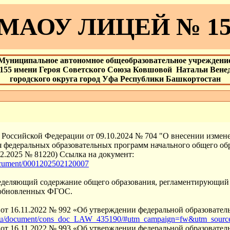
МАОУ ЛИЦЕЙ № 15
Муниципальное автономное общеобразовательное учреждени
155 имени Героя Советского Союза Ковшовой Натальи Вене
городского округа город Уфа Республики Башкортостан
Российской Федерации от 09.10.2024 № 704 "О внесении измен
 федеральных образовательных программ начального общего обр
02.2025 № 81220) Ссылка на документ:
/document/0001202502120007
ределяющий содержание общего образования, регламентирующий 
м обновленных ФГОС.
от 16.11.2022 № 992 «Об утверждении федеральной образовател
nt.ru/document/cons_doc_LAW_435190/#utm_campaign=fw&utm_sour
от 16.11.2022 № 993 «Об утверждении федеральной образовател