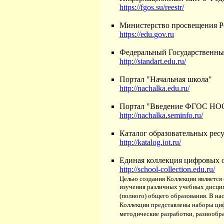
https://fgos.su/reestr/
Министерство просвещения Р
https://edu.gov.ru
Федеральный Государственны
http://standart.edu.ru/
Портал "Начальная школа"
http://nachalka.edu.ru/
Портал "Введение ФГОС НО
http://nachalka.seminfo.ru/
Каталог образовательных рес
http://katalog.iot.ru/
Единая коллекция цифровых о
http://school-collection.edu.ru/
Целью создания Коллекции является
изучения различных учебных дисцип
(полного) общего образования. В на
Коллекции представлены наборы циф
методические разработки, разнообра