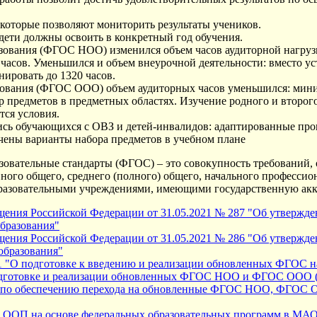
которые позволяют мониторить результаты учеников.
 дети должны освоить в конкретный год обучения.
зования (ФГОС НОО) изменился объем часов аудиторной нагрузк
асов. Уменьшился и объем внеурочной деятельности: вместо ус
нировать до 1320 часов.
зования (ФГОС ООО) объем аудиторных часов уменьшился: мини
р предметов в предметных областях. Изучение родного и второго
тся условия.
ь обучающихся с ОВЗ и детей-инвалидов: адаптированные про
ены варианты набора предметов в учебном плане
зовательные стандарты (ФГОС) – это совокупность требований,
ного общего, среднего (полного) общего, начального профессио
бразовательными учреждениями, имеющими государственную ак
ения Российской Федерации от 31.05.2021 № 287 "Об утвержден
образования"
ения Российской Федерации от 31.05.2021 № 286 "Об утвержден
образования"
21 "О подготовке к введению и реализации обновленных ФГОС н
одготовке и реализации обновленных ФГОС НОО и ФГОС ООО (Пр
 по обеспечению перехода на обновленные ФГОС НОО, ФГОС О
ке ООП на основе федеральных образовательных программ в М