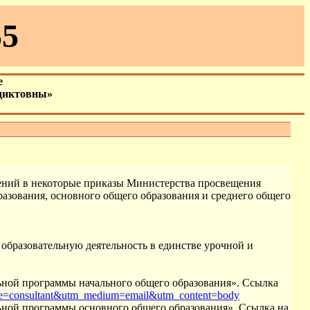
5
е
диктовны»
ений в некоторые приказы Министерства просвещения
азования, основного общего образования и среднего общего
образовательную деятельность в единстве урочной и
ьной программы начального общего образования». Ссылка
ce=consultant&utm_medium=email&utm_content=body
ьной программы основного общего образования». Ссылка на