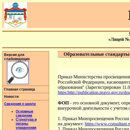
«Лицей №
Образовательные стандарты
Версия для
слабовидящих
Приказ Министерства просвещения 
Российской Федерации, касающиеся
образования" (Зарегистрирован 11.
Главная страница
https:http://publication.pravo.gov.ru
Новости
ФОП
- это основной документ, оп
Сведения о школе
внеурочной деятельности с учето
Основные
сведения
1. Приказ Минпросвещения России 
Структура и
на документ:
https://www.consulta
органы
управления
2. Приказ Минпросвещения России 