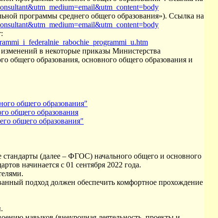
consultant&utm_medium=email&utm_content=body
льной программы среднего общего образования»). Ссылка на
consultant&utm_medium=email&utm_content=body
:
rogrammi_i_federalnie_rabochie_programmi_u.htm
и изменений в некоторые приказы Министерства
о общего образования, основного общего образования и
ного общего образования"
ого общего образования
его общего образования"
стандарты (далее – ФГОС) начального общего и основного
ртов начинается с 01 сентября 2022 года.
телями.
ованный подход должен обеспечить комфортное прохождение
.
воению навыков (внеурочная деятельность, проекты и