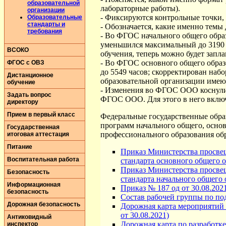
образовательной
лабораторные работы).
организации
- Фиксируются контрольные точки, 
Образовательные
стандарты и
- Обозначается, какие именно темы
требования
- Во ФГОС начального общего обра
уменьшился максимальный до 3190 ч
ВСОКО
обучения, теперь можно будет запла
- Во ФГОС основного общего обра
ФГОС с ОВЗ
до 5549 часов; скорректирован набо
Дистанционное
образовательной организации имею
обучение
- Изменения во ФГОС ООО коснулис
Задать вопрос
ФГОС ООО. Для этого в него включ
директору
Прием в первый класс
Федеральные государственные обра
программ начального общего, основ
Государственная
профессионального образования о
итоговая аттестация
Питание
Приказ Министерства просвещ
Воспитательная работа
стандарта основного общего 
Приказ Министерства просвещ
Безопасность
стандарта начального общего 
Информационная
Приказ № 187 од от 30.08.20
безопасность
Состав рабочей группы по п
Дорожная безопасность
Дорожная карта мероприятий
от 30.08.2021)
Антиковидный
Дорожная карта по разработ
инспектор