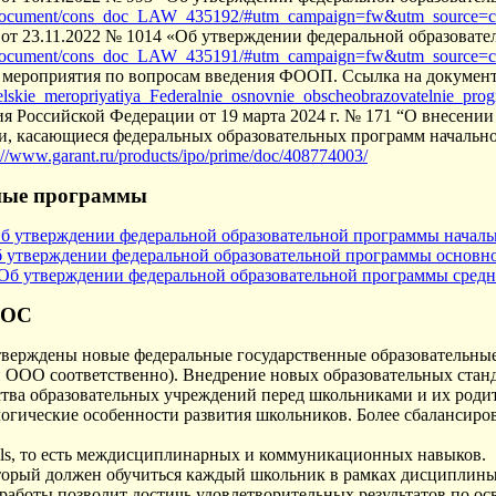
ru/document/cons_doc_LAW_435192/#utm_campaign=fw&utm_source=
от 23.11.2022 № 1014 «Об утверждении федеральной образовате
ru/document/cons_doc_LAW_435191/#utm_campaign=fw&utm_source=
е мероприятия по вопросам введения ФООП. Ссылка на документ
titelskie_meropriyatiya_Federalnie_osnovnie_obscheobrazovatelnie_p
я Российской Федерации от 19 марта 2024 г. № 171 “О внесени
, касающиеся федеральных образовательных программ начальног
://www.garant.ru/products/ipo/prime/doc/408774003/
ные программы
Об утверждении федеральной образовательной программы началь
б утверждении федеральной образовательной программы основн
"Об утверждении федеральной образовательной программы средн
ГОС
ерждены новые федеральные государственные образовательные 
 ООО соответственно). Внедрение новых образовательных станда
ства образовательных учреждений перед школьниками и их роди
логические особенности развития школьников. Более сбалансир
kills, то есть междисциплинарных и коммуникационных навыков.
который должен обучиться каждый школьник в рамках дисциплины
 работы позволит достичь удовлетворительных результатов по ос