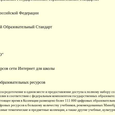
оссийской Федерации
й Образовательный Стандарт
О"
урсов сети Интернет для школы
бразовательных ресурсов
 сосредоточение в одном месте и предоставление доступа к полному набору 
лин в соответствии с федеральным компонентом государственных образовател
стоящее время в Коллекции размещено более 111 000 цифровых образовательны
ровых ресурсов к большому количеству учебников, рекомендованных Минобр
зные тематические и предметные коллекции, а также другие учебные, культур