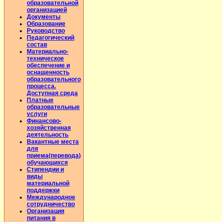
образовательной
организацией
Документы
Образование
Руководство
Педагогический
состав
Материально-
техническое
обеспечение и
оснащенность
образовательного
процесса.
Доступная среда
Платные
образовательные
услуги
Финансово-
хозяйственная
деятельность
Вакантные места
для
приема(перевода)
обучающихся
Стипендии и
виды
материальной
поддержки
Международное
сотрудничество
Организация
питания в