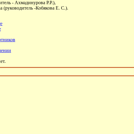
тель - Ахмадинурова Р.Р.),
 (руководитель -Кобякова Е. С.).
те
е
отников
нении
ет.