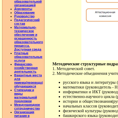
образовательной
организацией
Документы
Образование
Руководство
Педагогический
состав
Материально-
техническое
обеспечение и
оснащенность
образовательного
процесса.
Доступная среда
Платные
образовательные
услуги
Методические структурные подр
Финансово-
хозяйственная
1. Методический совет.
деятельность
2. Методические объединения учите
Вакантные места
для
русского языка и литературы (
приема(перевода)
обучающихся
математики (руководитель - Н
Стипендии и
информатики и ИКТ (руководит
виды
естественно-научного цикла (р
материальной
истории и обществознания(рук
поддержки
Международное
начальных классов (руководит
сотрудничество
физической культуры (руковод
Организация
башкирского языка (руководите
питания в