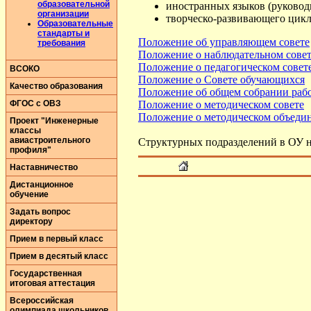
образовательной
иностранных языков (руководи
организации
творческо-развивающего цикла
Образовательные
стандарты и
Положение об управляющем совете
требования
Положение о наблюдательном сове
Положение о педагогическом совет
ВСОКО
Положение о Совете обучающихся
Качество образования
Положение об общем собрании раб
ФГОС с ОВЗ
Положение о методическом совете
Положение о методическом объеди
Проект "Инженерные
классы
авиастроительного
Структурных подразделений в ОУ н
профиля"
Наставничество
Дистанционное
обучение
Задать вопрос
директору
Прием в первый класс
Прием в десятый класс
Государственная
итоговая аттестация
Всероссийская
олимпиада школьников