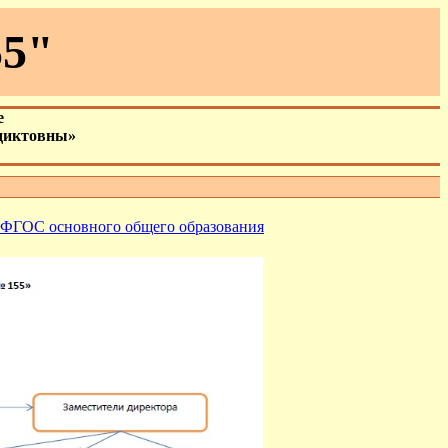
5"
е
диктовны»
я ФГОС основного общего образования