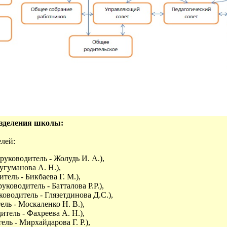
азделения школы:
лей:
руководитель - Жолудь И. А.),
угуманова А. Н.),
ель - Бикбаева Г. М.),
уководитель - Батталова Р.Р.),
оводитель - Глязетдинова Д.С.),
ель - Москаленко Н. В.),
итель - Фахреева А. Н.),
ль - Мирхайдарова Г. Р.),