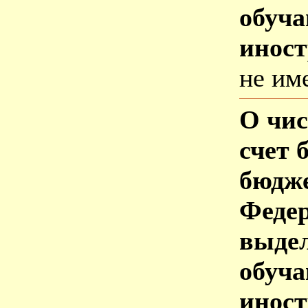
обуч
инос
не им
О чис
счет 
бюдже
Федер
выде
обуч
инос