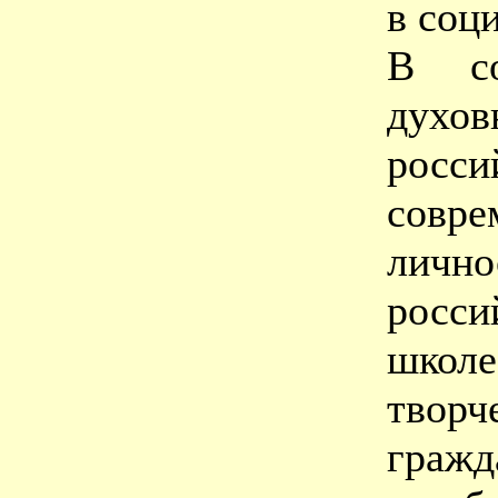
в соц
В со
духов
рос
совр
личн
росс
школе
тво
граж