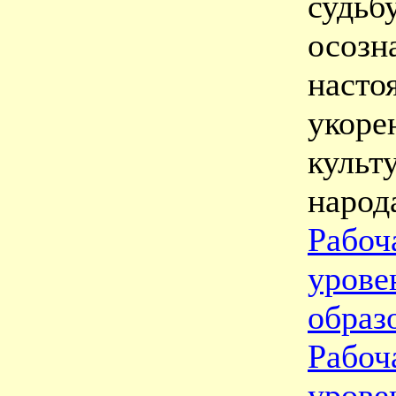
судьб
осоз
насто
уко
культ
народ
Рабоч
уров
образ
Рабоч
уро