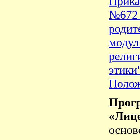
Прик
№672 
родит
моду
рели
этики
Полож
Прог
«Ли
осно