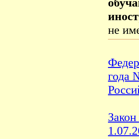
обуч
инос
не им
Федер
года 
Росси
Закон
1.07.