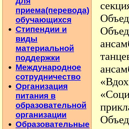
для
секци
приема(перевода)
Объе
обучающихся
Стипендии и
Объед
виды
ансам
материальной
танц
поддержки
Международное
ансам
сотрудничество
«Вдох
Организация
«Соц
питания в
образовательной
прикл
организации
Объе
Образовательные