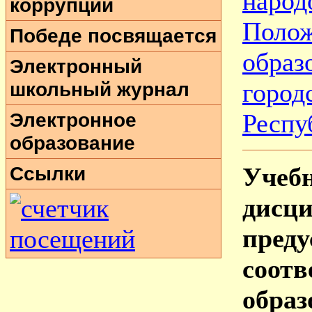
народ
коррупции
Поло
Победе посвящается
обра
Электронный
школьный журнал
горо
Электронное
Респу
образование
Ссылки
Уче
дис
пред
соот
образ