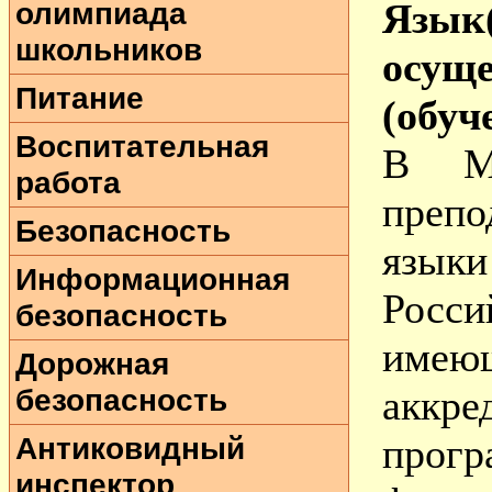
олимпиада
Язы
школьников
осущ
Питание
(обуч
Воспитательная
В М
работа
преп
Безопасность
язык
Информационная
Росс
безопасность
име
Дорожная
безопасность
аккр
Антиковидный
прог
инспектор