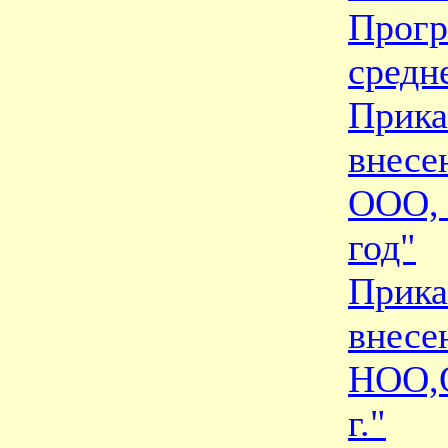
Прогр
средн
Прика
внес
ООО,
год"
Прика
вне
НОО,
г."