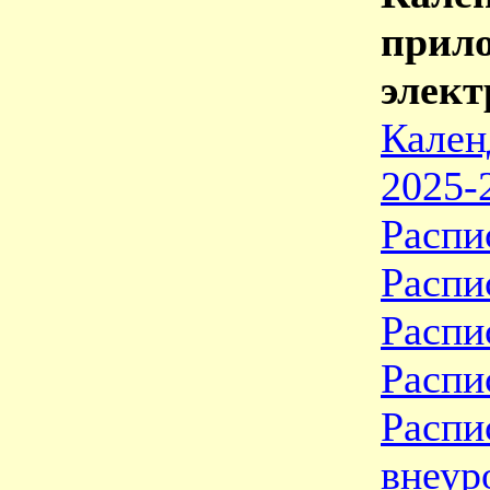
при
элект
Кале
2025-
Распи
Распи
Распи
Распи
Распи
внеур