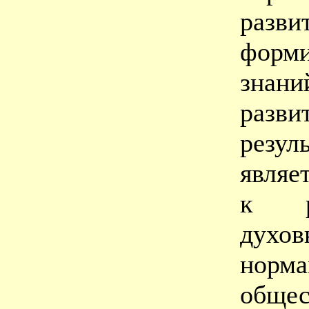
раз
форм
знан
разви
резул
являе
к ро
духо
норм
обще