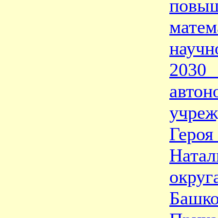
по
мате
научн
2030
авто
учре
Героя
Натал
окру
Башко