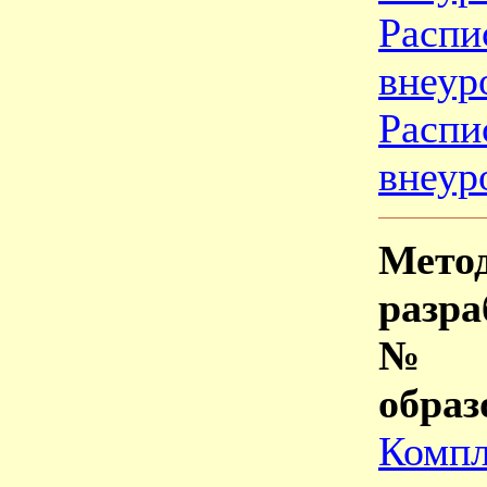
Расп
внеур
Расп
внеур
Мето
разр
№15
образ
Компл