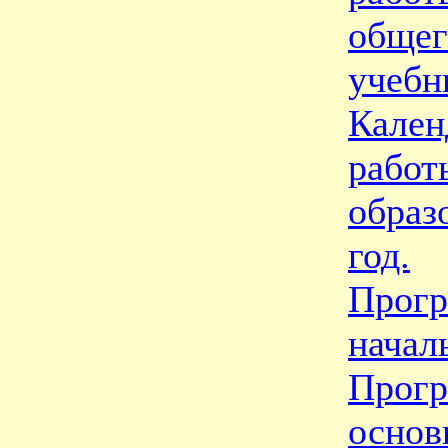
общег
учебн
Кален
работ
образ
год.
Прогр
начал
Прогр
основ