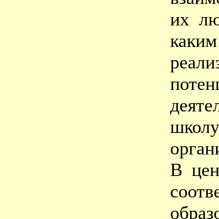
их лю
каки
реал
потен
деяте
шко
орган
В цен
соот
образ