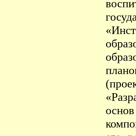
вос
госу
«Инс
образ
обра
плано
(пр
«Разр
осно
компо