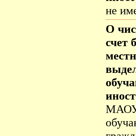
не им
О чис
счет 
местн
выде
обуч
инос
МАОУ
обуча
гражд