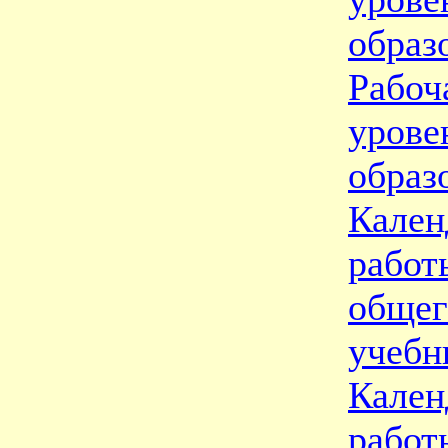
образ
Рабоч
уро
образ
Кален
рабо
общег
учебн
Кален
рабо