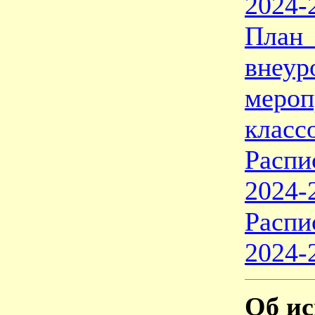
2024-
План
внеу
меро
класс
Распи
2024-
Распи
2024-
Об ис