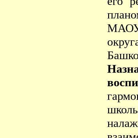
его р
план
МАОУ
окру
Башко
Наз
восп
гар
школ
нала
взаи