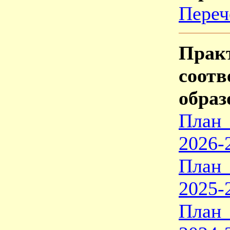
Переч
Прак
соот
образ
План 
2026-
План 
2025-
План 