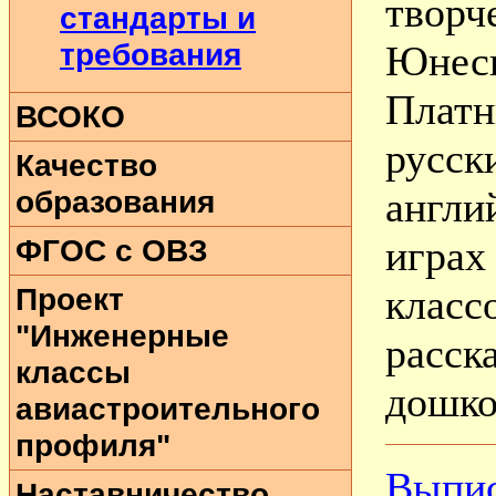
творч
стандарты и
требования
Юнеск
Плат
ВСОКО
русск
Качество
образования
англ
ФГОС с ОВЗ
играх
Проект
клас
"Инженерные
расск
классы
дошко
авиастроительного
профиля"
Выпис
Наставничество