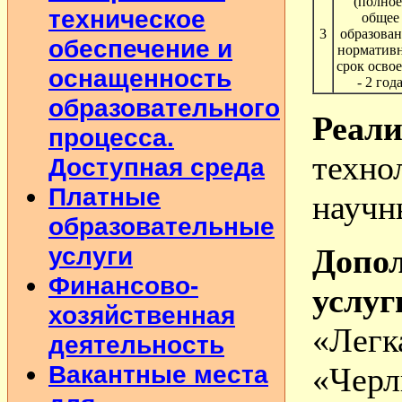
(полное
техническое
общее
3
образован
обеспечение и
норматив
срок осво
оснащенность
- 2 год
образовательного
Реа
процесса.
техн
Доступная среда
Платные
научн
образовательные
услуги
Допо
Финансово-
услу
хозяйственная
«Лег
деятельность
Вакантные места
«Черл