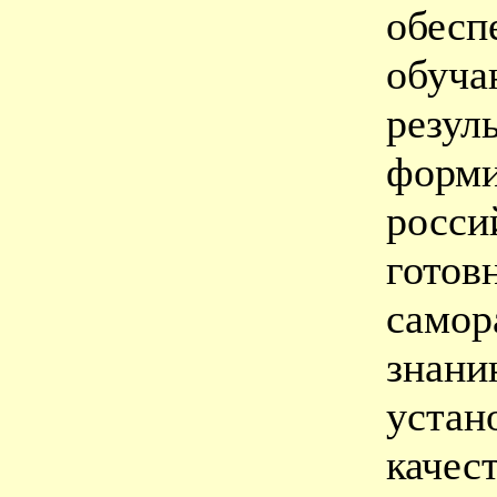
обе
обу
резул
форми
рос
гот
само
знан
уста
качес