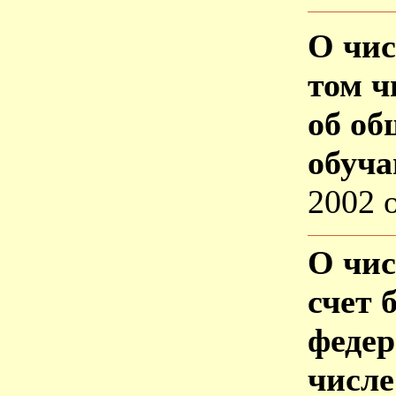
О чис
том ч
об об
обуч
2002 
О чис
счет 
федер
числе