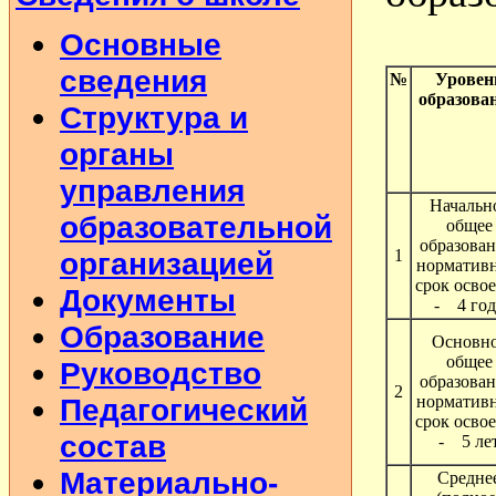
Основные
сведения
№
Уровен
образова
Структура и
органы
управления
Начальн
образовательной
общее
образован
организацией
1
норматив
срок осво
Документы
- 4 год
Образование
Основн
общее
Руководство
образован
2
Педагогический
норматив
срок осво
состав
- 5 ле
Материально-
Средне