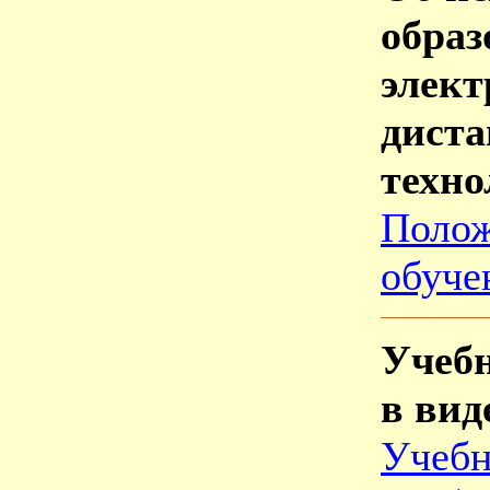
обра
эле
дист
техно
Поло
обуче
Учеб
в вид
Учебн