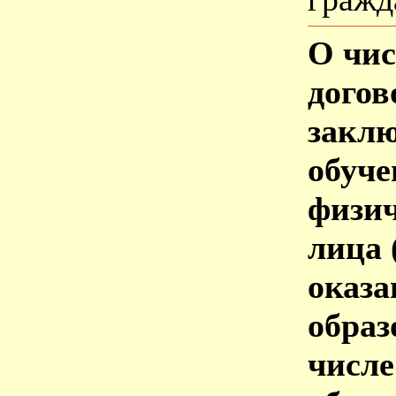
О чис
догов
заклю
обуче
физич
лица 
оказа
образ
числе