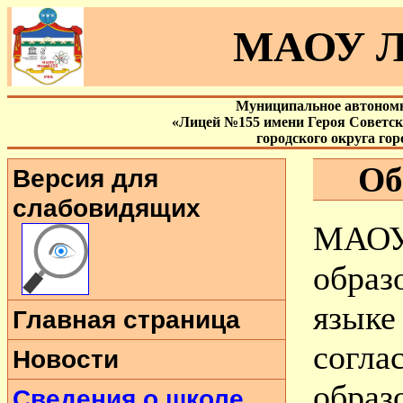
МАОУ Л
Муниципальное автономн
«Лицей №155 имени Героя Советс
городского округа го
Обр
Версия для
слабовидящих
МАОУ
образ
язык
Главная страница
согл
Новости
образ
Сведения о школе