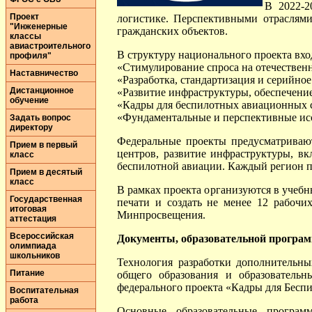
В 2022-2
Проект
логистике. Перспективными отраслями
"Инженерные
гражданских объектов.
классы
авиастроительного
В структуру национального проекта вхо
профиля"
«Стимулирование спроса на отечествен
Наставничество
«Разработка, стандартизация и серийн
Дистанционное
«Развитие инфраструктуры, обеспечени
обучение
«Кадры для беспилотных авиационных 
«Фундаментальные и перспективные исс
Задать вопрос
директору
Федеральные проекты предусматривают
Прием в первый
центров, развитие инфраструктуры, вк
класс
беспилотной авиации. Каждый регион п
Прием в десятый
класс
В рамках проекта организуются в учеб
Государственная
печати и создать не менее 12 рабочи
итоговая
Минпросвещения.
аттестация
Всероссийская
Документы, образовательной програ
олимпиада
школьников
Технология разработки дополнительны
Питание
общего образования и образовательн
федерального проекта «Кадры для Бес
Воспитательная
работа
Основные образовательные програ