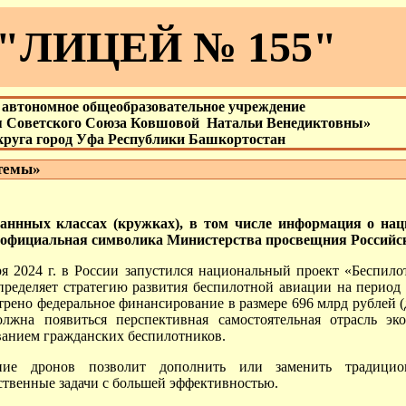
"ЛИЦЕЙ № 155"
автономное общеобразовательное учреждение
я Советского Союза Ковшовой Натальи Венедиктовны»
округа город Уфа Республики Башкортостан
темы»
ннных классах (кружках), в том числе информация о нац
и официальная символика Министерства просвещния Российс
ря 2024 г. в России запустился национальный проект «Беспил
пределяет стратегию развития беспилотной авиации на период 
рено федеральное финансирование в размере 696 млрд рублей (д
олжна появиться перспективная самостоятельная отрасль эк
ванием гражданских беспилотников.
ние дронов позволит дополнить или заменить традицио
ственные задачи с большей эффективностью.