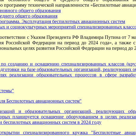
 программу технической направленности «Беспилотные авиац
сновного общего образования
еднего общего образования
рограмма. Эксплуатация беспилотных авиационных систем
ых и социокультурных мероприятий специализированных классо
оответствии с Указом Президента РФ Владимира Путина от 7 м
ития Российской Федерации на период до 2024 года», а также
иональных целях развития Российской Федерации на период до 
данию и оснащению специализированных классов (кружко
одготовки на базе образовательных организаций, реализующих 
лях реализации образовательных процессов в сфере разрабо
стемы"
для Беспилотных авиационных систем"
низаций и образовательных организаций, реализующих обр
торых планируется оснащение оборудованием в целях реализа
ии беспилотных авиационных систем в 2024 году
открытии специализированного кружка "Беспилотные авиа