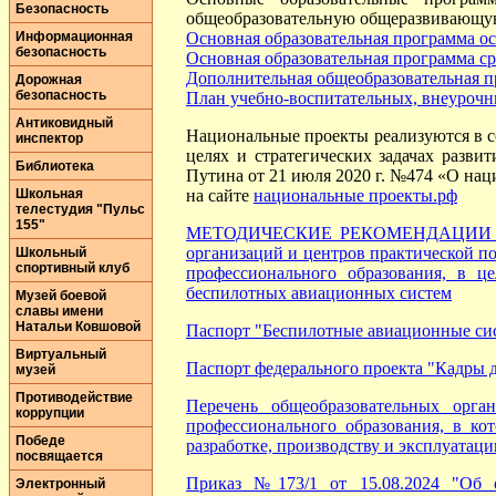
Безопасность
общеобразовательную общеразвивающую
Информационная
Основная образовательная программа о
безопасность
Основная образовательная программа ср
Дополнительная общеобразовательная п
Дорожная
безопасность
План учебно-воспитательных, внеурочн
Антиковидный
Национальные проекты реализуются в с
инспектор
целях и стратегических задачах разв
Библиотека
Путина от 21 июля 2020 г. №474 «О нац
Школьная
на сайте
национальные проекты.рф
телестудия "Пульс
155"
МЕТОДИЧЕСКИЕ РЕКОМЕНДАЦИИ по соз
организаций и центров практической п
Школьный
спортивный клуб
профессионального образования, в це
беспилотных авиационных систем
Музей боевой
славы имени
Натальи Ковшовой
Паспорт "Беспилотные авиационные си
Виртуальный
Паспорт федерального проекта "Кадры 
музей
Противодействие
Перечень общеобразовательных орга
коррупции
профессионального образования, в ко
Победе
разработке, производству и эксплуатац
посвящается
Приказ №173/1 от 15.08.2024 "Об 
Электронный