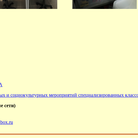
А
ых и социокультурных мероприятий специализированных классо
е сети)
box.ru