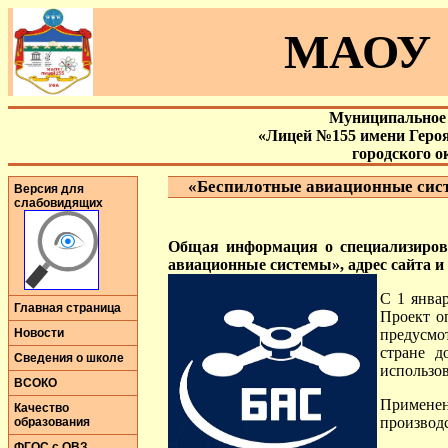
МАОУ 
Муниципальное 
«Лицей №155 имени Геро
городского 
«Беспилотные авиационные сис
Версия для
слабовидящих
Общая информация о специализирова
авиационные системы», адрес сайта 
С 1 янва
Главная страница
Проект о
Новости
предусмот
стране д
Сведения о школе
использо
ВСОКО
Примене
Качество
производ
образования
ФГОС с ОВЗ