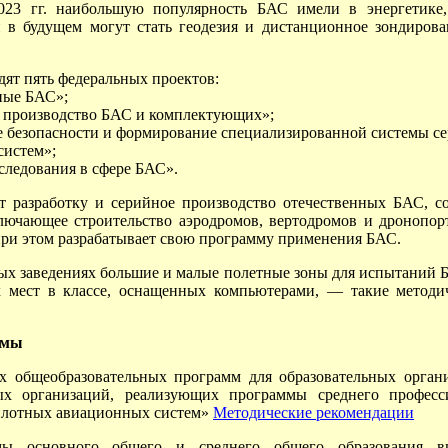
023 гг. наибольшую популярность БАС имели в энергетике, 
 в будущем могут стать геодезия и дистанционное зондирова
дят пять федеральных проектов:
ные БАС»;
ое производство БАС и комплектующих»;
е безопасности и формирование специализированной системы с
систем»;
ледования в сфере БАС».
 разработку и серийное производство отечественных БАС, с
лючающее строительство аэродромов, вертодромов и дронопорт
ри этом разрабатывает свою программу применения БАС.
ных заведениях большие и малые полетные зоны для испытаний
х мест в классе, оснащенных компьютерами, — такие методи
ммы
х общеобразовательных программ для образовательных органи
ых организаций, реализующих программы среднего професси
пилотных авиационных систем»
Методические рекомендации
ммы основного общего и среднего общего образования в