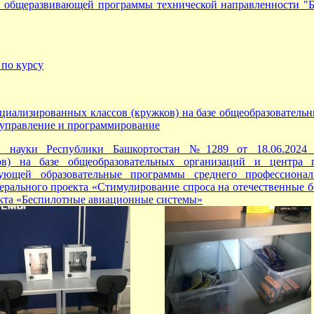
й общеразвивающей программы технической направленности "
 по курсу
иализированных классов (кружков) на базе общеобразовательн
, управление и программирование
и науки Республики Башкортостан №1289 от 18.06.2024 
ов) на базе общеобразовательных организаций и центра 
изующей образовательные программы среднего профессионал
дерального проекта «Стимулирование спроса на отечественные
екта «Беспилотные авиационные системы»