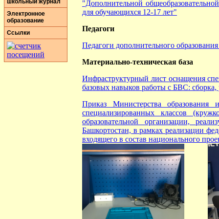
школьный журнал
"Дополнительной общеобразовательно
для обучающихся 12-17 лет"
Электронное
образование
Педагоги
Ссылки
Педагоги дополнительного образования
Материально-техническая база
Инфраструктурный лист оснащения спец
базовых навыков работы с БВС: сборка
Приказ Министерства образования 
специализированных классов (кружк
образовательной организации, реал
Башкортостан, в рамках реализации фе
входящего в состав национального про