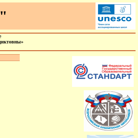
"
е
диктовны»